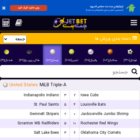
اپلیکیشن جت بت مختص اندروید
برای دانلود کلیک کنید
(دسترسی آسان و بدون فیلترشکن به سایت)
دسته بندی ورزش ها
فوتبال(۴۴۰)
بسکتبال(۱۰۲)
والیبال(۴۵)
تنیس(۲۸۵)
بیسبال(۵۷)
هاکی روی یخ(۳۸)
هندبال(۳۱)
United States
MiLB Triple-A
Indianapolis Indians
۳
۲
Iowa Cubs
St. Paul Saints
۵
۴
Louisville Bats
Gwinnett Stripers
۲
۰
Jacksonville Jumbo Shrimp
Scranton WB RailRiders
۵
۱۰
Rochester Red Wings
Salt Lake Bees
۳
۶
Oklahoma City Comets