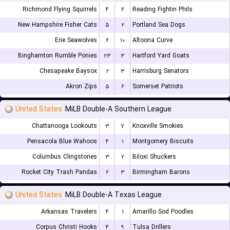
Richmond Flying Squirrels
۴
۶
Reading Fightin Phils
New Hampshire Fisher Cats
۵
۲
Portland Sea Dogs
Erie Seawolves
۶
۱۰
Altoona Curve
Binghamton Rumble Ponies
۲۳
۳
Hartford Yard Goats
Chesapeake Baysox
۲
۳
Harrisburg Senators
Akron Zips
۵
۶
Somerset Patriots
United States
MiLB Double-A Southern League
Chattanooga Lookouts
۳
۷
Knoxville Smokies
Pensacola Blue Wahoos
۴
۱
Montgomery Biscuits
Columbus Clingstones
۳
۲
Biloxi Shuckers
Rocket City Trash Pandas
۶
۳
Birmingham Barons
United States
MiLB Double-A Texas League
Arkansas Travelers
۴
۱
Amarillo Sod Poodles
Corpus Christi Hooks
۴
۹
Tulsa Drillers