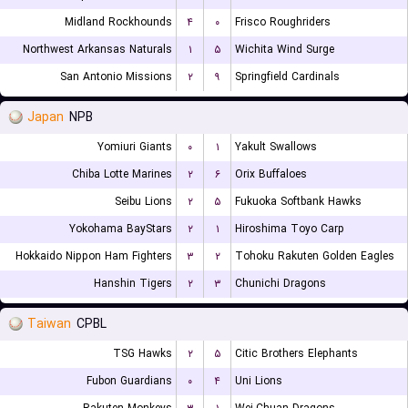
Midland Rockhounds
۴
۰
Frisco Roughriders
Northwest Arkansas Naturals
۱
۵
Wichita Wind Surge
San Antonio Missions
۲
۹
Springfield Cardinals
Japan
NPB
Yomiuri Giants
۰
۱
Yakult Swallows
Chiba Lotte Marines
۲
۶
Orix Buffaloes
Seibu Lions
۲
۵
Fukuoka Softbank Hawks
Yokohama BayStars
۲
۱
Hiroshima Toyo Carp
Hokkaido Nippon Ham Fighters
۳
۲
Tohoku Rakuten Golden Eagles
Hanshin Tigers
۲
۳
Chunichi Dragons
Taiwan
CPBL
TSG Hawks
۲
۵
Citic Brothers Elephants
Fubon Guardians
۰
۴
Uni Lions