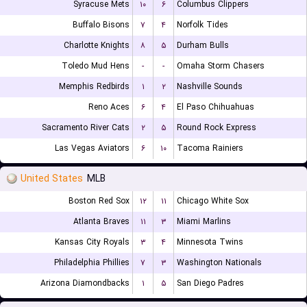
Syracuse Mets
۱۰
۶
Columbus Clippers
Buffalo Bisons
۷
۴
Norfolk Tides
Charlotte Knights
۸
۵
Durham Bulls
Toledo Mud Hens
-
-
Omaha Storm Chasers
Memphis Redbirds
۱
۲
Nashville Sounds
Reno Aces
۶
۴
El Paso Chihuahuas
Sacramento River Cats
۲
۵
Round Rock Express
Las Vegas Aviators
۶
۱۰
Tacoma Rainiers
United States
MLB
Boston Red Sox
۱۲
۱۱
Chicago White Sox
Atlanta Braves
۱۱
۳
Miami Marlins
Kansas City Royals
۳
۴
Minnesota Twins
Philadelphia Phillies
۷
۳
Washington Nationals
Arizona Diamondbacks
۱
۵
San Diego Padres