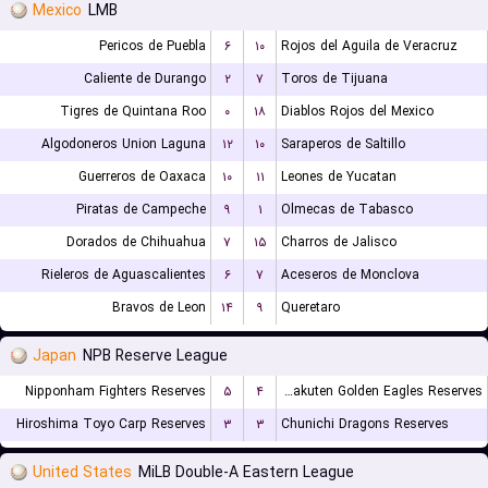
Mexico
LMB
Pericos de Puebla
۶
۱۰
Rojos del Aguila de Veracruz
Caliente de Durango
۲
۷
Toros de Tijuana
Tigres de Quintana Roo
۰
۱۸
Diablos Rojos del Mexico
Algodoneros Union Laguna
۱۲
۱۰
Saraperos de Saltillo
Guerreros de Oaxaca
۱۰
۱۱
Leones de Yucatan
Piratas de Campeche
۹
۱
Olmecas de Tabasco
Dorados de Chihuahua
۷
۱۵
Charros de Jalisco
Rieleros de Aguascalientes
۶
۷
Aceseros de Monclova
Bravos de Leon
۱۴
۹
Queretaro
Japan
NPB Reserve League
Nipponham Fighters Reserves
۵
۴
Tohoku Rakuten Golden Eagles Reserves
Hiroshima Toyo Carp Reserves
۳
۳
Chunichi Dragons Reserves
United States
MiLB Double-A Eastern League