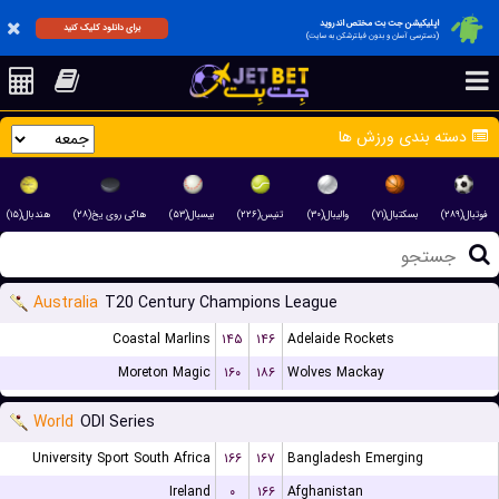
اپلیکیشن جت بت مختص اندروید
برای دانلود کلیک کنید
(دسترسی آسان و بدون فیلترشکن به سایت)
دسته بندی ورزش ها
فوتبال(۲۸۹)
بسکتبال(۷۱)
والیبال(۳۰)
تنیس(۲۲۶)
بیسبال(۵۳)
هاکی روی یخ(۲۸)
هندبال(۱۵)
Australia
T20 Century Champions League
Coastal Marlins
۱۴۵
۱۴۶
Adelaide Rockets
Moreton Magic
۱۶۰
۱۸۶
Wolves Mackay
World
ODI Series
University Sport South Africa
۱۶۶
۱۶۷
Bangladesh Emerging
Ireland
۰
۱۶۶
Afghanistan