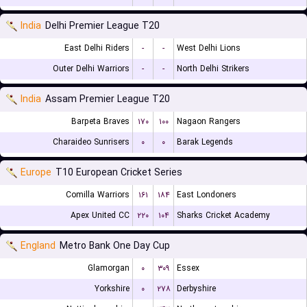
India
Delhi Premier League T20
East Delhi Riders
-
-
West Delhi Lions
Outer Delhi Warriors
-
-
North Delhi Strikers
India
Assam Premier League T20
Barpeta Braves
۱۷۰
۱۰۰
Nagaon Rangers
Charaideo Sunrisers
۰
۰
Barak Legends
Europe
T10 European Cricket Series
Comilla Warriors
۱۶۱
۱۸۴
East Londoners
Apex United CC
۲۲۰
۱۰۴
Sharks Cricket Academy
England
Metro Bank One Day Cup
Glamorgan
۰
۳۰۹
Essex
Yorkshire
۰
۲۷۸
Derbyshire